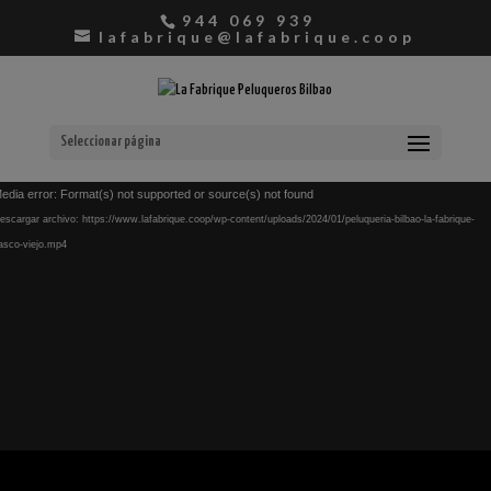
944 069 939
lafabrique@lafabrique.coop
Seleccionar página
Reproductor
edia error: Format(s) not supported or source(s) not found
de
escargar archivo: https://www.lafabrique.coop/wp-content/uploads/2024/01/peluqueria-bilbao-la-fabrique-
vídeo
asco-viejo.mp4